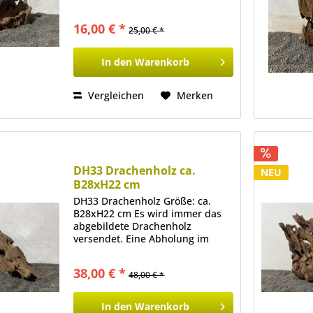
Ladenlokal ist ebenfalls möglich.
16,00 € *
25,00 € *
In den
Warenkorb
Vergleichen
Merken
DH33 Drachenholz ca.
NEU
B28xH22 cm
DH33 Drachenholz Größe: ca.
B28xH22 cm Es wird immer das
abgebildete Drachenholz
versendet. Eine Abholung im
Ladenlokal ist ebenfalls möglich.
38,00 € *
48,00 € *
In den
Warenkorb