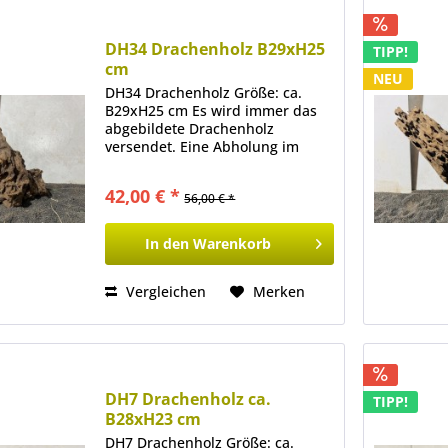
DH34 Drachenholz B29xH25
TIPP!
cm
NEU
DH34 Drachenholz Größe: ca.
B29xH25 cm Es wird immer das
abgebildete Drachenholz
versendet. Eine Abholung im
Ladenlokal ist ebenfalls möglich.
42,00 € *
56,00 € *
In den
Warenkorb
Vergleichen
Merken
DH7 Drachenholz ca.
TIPP!
B28xH23 cm
DH7 Drachenholz Größe: ca.