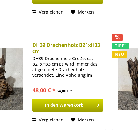
Vergleichen
Merken
DH39 Drachenholz B21xH33
TIPP!
cm
NEU
DH39 Drachenholz Größe: ca.
B21xH33 cm Es wird immer das
abgebildete Drachenholz
versendet. Eine Abholung im
Ladenlokal ist ebenfalls möglich.
48,00 € *
64,00 € *
In den
Warenkorb
Vergleichen
Merken