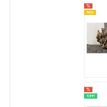
NEU
TIPP!