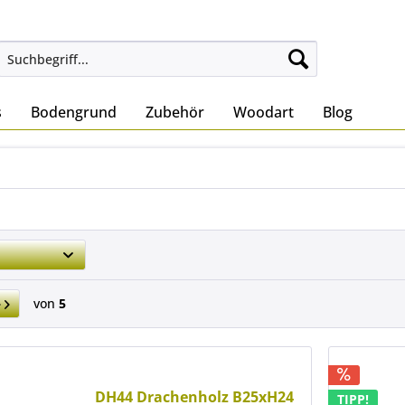
s
Bodengrund
Zubehör
Woodart
Blog
von
5
DH44 Drachenholz B25xH24
TIPP!