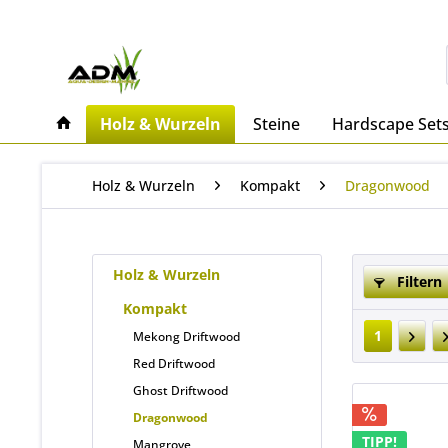
Holz & Wurzeln
Steine
Hardscape Set
Holz & Wurzeln
Kompakt
Dragonwood
Holz & Wurzeln
Filtern
Kompakt
1
Mekong Driftwood
Red Driftwood
Ghost Driftwood
Dragonwood
TIPP!
Mangrove