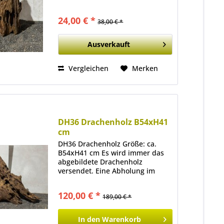
Ladenlokal ist ebenfalls möglich.
24,00 € *
38,00 € *
Ausverkauft
Vergleichen
Merken
DH36 Drachenholz B54xH41
cm
DH36 Drachenholz Größe: ca.
B54xH41 cm Es wird immer das
abgebildete Drachenholz
versendet. Eine Abholung im
Ladenlokal ist ebenfalls möglich.
120,00 € *
189,00 € *
In den
Warenkorb