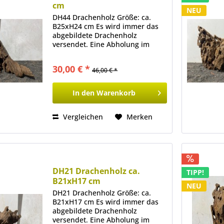
cm
NEU
DH44 Drachenholz Größe: ca.
B25xH24 cm Es wird immer das
abgebildete Drachenholz
versendet. Eine Abholung im
Ladenlokal ist ebenfalls möglich.
30,00 € *
46,00 € *
In den
Warenkorb
Vergleichen
Merken
DH21 Drachenholz ca.
TIPP!
B21xH17 cm
NEU
DH21 Drachenholz Größe: ca.
B21xH17 cm Es wird immer das
abgebildete Drachenholz
versendet. Eine Abholung im