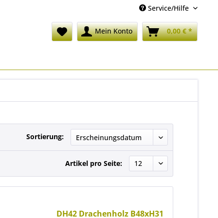
Service/Hilfe
Mein Konto
0,00 € *
Sortierung:
Artikel pro Seite:
DH42 Drachenholz B48xH31