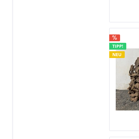
TIPP!
NEU