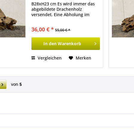
B28xH23 cm Es wird immer das
abgebildete Drachenholz
versendet. Eine Abholung im
Ladenlokal ist ebenfalls möglich.
36,00 € *
55,00 € *
In den
Warenkorb
Vergleichen
Merken
von
5