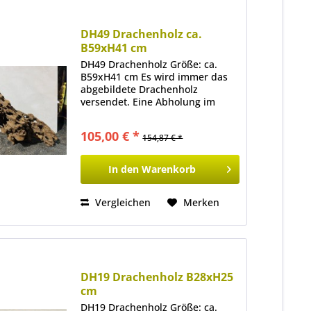
DH49 Drachenholz ca.
B59xH41 cm
DH49 Drachenholz Größe: ca.
B59xH41 cm Es wird immer das
abgebildete Drachenholz
versendet. Eine Abholung im
Ladenlokal ist ebenfalls möglich.
105,00 € *
154,87 € *
In den
Warenkorb
Vergleichen
Merken
DH19 Drachenholz B28xH25
cm
DH19 Drachenholz Größe: ca.